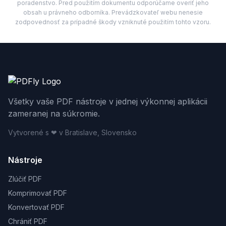
poradenstvo. Pred použitím dokumentu odporúčame overiť jeho
obsah u právneho odborníka. Prevádzkovateľ webu nenesie
zodpovednosť za prípadné škody vzniknuté použitím tohto vzoru.
Všetky vaše PDF nástroje v jednej výkonnej aplikácii
zameranej na súkromie.
Vytvorené s ❤ v Bratislave, Slovensko
Nástroje
Zlúčiť PDF
Komprimovať PDF
Konvertovať PDF
Chrániť PDF