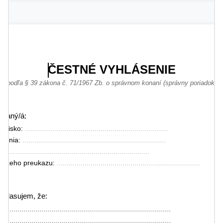
ČESTNÉ VYHLÁSENIE
podľa § 39 zákona č. 71/1967 Zb. o správnom konaní (správny poriadok)
písaný/á:
zvisko: 
........................................................................
denia: 
........................................................................
: 
........................................................................
anskeho preukazu: 
........................................................................
yhlasujem, že:
......................................................................................
......................................................................................