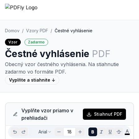
Domov
/
Vzory PDF
/
Čestné vyhlásenie
Vzor
Zadarmo
Čestné vyhlásenie
PDF
Obecný vzor čestného vyhlásenia.
Na stiahnutie
zadarmo vo formáte PDF.
Vyplňte a stiahnite ↓
Vyplňte vzor priamo v
Stiahnuť PDF
prehliadači
Arial
18