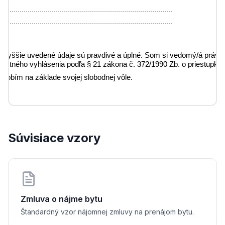
......................................................................................
......................................................................................
e vyššie uvedené údaje sú pravdivé a úplné. Som si vedomý/á právn
estného vyhlásenia podľa § 21 zákona č. 372/1990 Zb. o priestupko
e robím na základe svojej slobodnej vôle.
........
   dňa 
............................
Súvisiace vzory
....................................
júci
Zmluva o nájme bytu
Štandardný vzor nájomnej zmluvy na prenájom bytu.