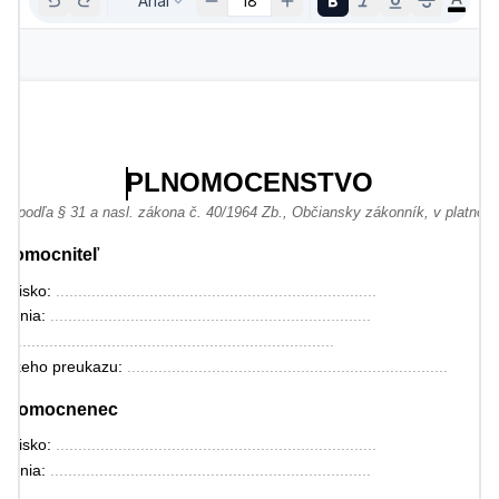
Arial
18
PLNOMOCENSTVO
né podľa § 31 a nasl. zákona č. 40/1964 Zb., Občiansky zákonník, v platnom
plnomocniteľ
zvisko: 
........................................................................
denia: 
........................................................................
: 
........................................................................
anskeho preukazu: 
........................................................................
 Splnomocnenec
zvisko: 
........................................................................
denia: 
........................................................................
: 
........................................................................