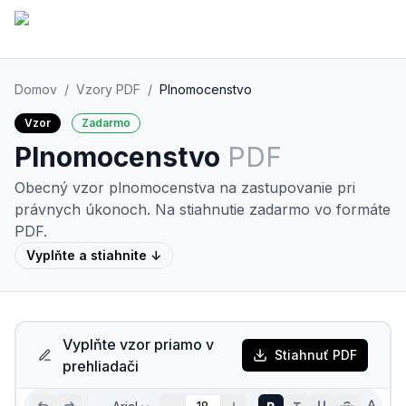
Domov
/
Vzory PDF
/
Plnomocenstvo
Vzor
Zadarmo
Plnomocenstvo
PDF
Obecný vzor plnomocenstva na zastupovanie pri
právnych úkonoch.
Na stiahnutie zadarmo vo formáte
PDF.
Vyplňte a stiahnite ↓
Vyplňte vzor priamo v
Stiahnuť PDF
prehliadači