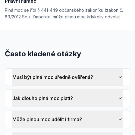
Právní rámec
Plná moc se řídí § 441-449 občanského zákoníku (zákon č.
89/2012 Sb.). Zmocnitel může plnou moc kdykoliv odvolat.
Často kladené otázky
Musí být plná moc úředně ověřená?
Jak dlouho plná moc platí?
Může plnou moc udělit i firma?