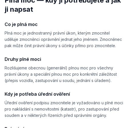
Plná moc — kdy ji potřebujete a jak
ji napsat
........
   dňa 
............................
Co je plná moc
Plná moc je jednostranný právní úkon, kterým zmocnitel
uděluje zmocněnci oprávnění jednat jeho jménem. Zmocněnec
....................                    ............................................
pak může činit právní úkony s účinky přímo pro zmocnitele.
ocniteľ
Splnomocnenec
Druhy plné moci
Rozlišujeme obecnou (generální) plnou moc pro všechny
právní úkony a speciální plnou moc pro konkrétní záležitost
(přepis vozidla, zastupování u soudu, jednání s úřadem).
Kdy je potřeba úřední ověření
Úřední ověření podpisu zmocnitele je vyžadováno u plné moci
pro nakládání s nemovitostmi (katastr), pro zastupování před
soudem a v některých řízeních před správními orgány.