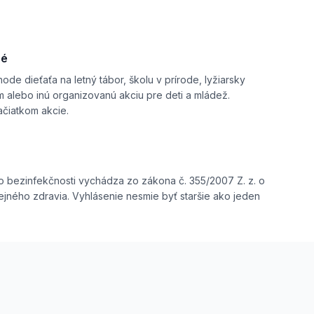
né
de dieťaťa na letný tábor, školu v prírode, lyžiarsky
m alebo inú organizovanú akciu pre deti a mládež.
ačiatkom akcie.
 o bezinfekčnosti vychádza zo zákona č. 355/2007 Z. z. o
ejného zdravia. Vyhlásenie nesmie byť staršie ako jeden