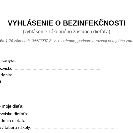
VYHLÁSENIE O BEZINFEKČNOSTI
(vyhlásenie zákonného zástupcu dieťaťa)
ľa § 24 zákona č. 355/2007 Z. z. o ochrane, podpore a rozvoji verejného zdr
písaný/á:
zvisko: 
........................................................................
denia: 
........................................................................
: 
........................................................................
....................................................................
 moje dieťa:
zvisko dieťaťa: 
........................................................................
denia dieťaťa: 
........................................................................
/ tábora / školy: 
........................................................................