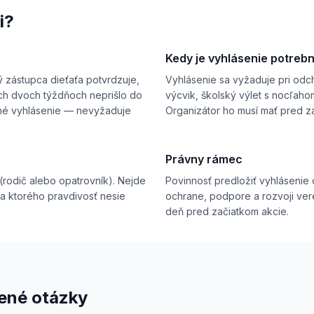
i?
Kedy je vyhlásenie potreb
 zástupca dieťaťa potvrdzuje,
Vyhlásenie sa vyžaduje pri odcho
ch dvoch týždňoch neprišlo do
výcvik, školský výlet s nocľaho
tné vyhlásenie — nevyžaduje
Organizátor ho musí mať pred z
Právny rámec
(rodič alebo opatrovník). Nejde
Povinnosť predložiť vyhlásenie
za ktorého pravdivosť nesie
ochrane, podpore a rozvoji ver
deň pred začiatkom akcie.
ené otázky