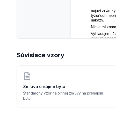
nejaví známky 
týždňoch nepri
nákazy.
Nie je mi znám
Vyhlasujem, ž
uvedenia nepr
Súvisiace vzory
V 
....................
........................
Zmluva o nájme bytu
            Zákon
Štandardný vzor nájomnej zmluvy na prenájom
bytu.