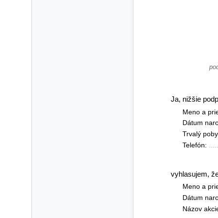
pod
Ja, nižšie pod
Meno a prie
Dátum naro
Trvalý pobyt
Telefón: 
....
vyhlasujem, že
Meno a prie
Dátum naro
Názov akcie 