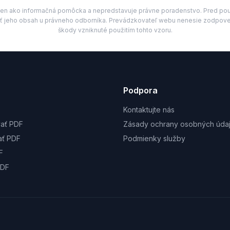
i len ako informačná pomôcka a nepredstavuje právne poradenstvo. Pred po
ť jeho obsah u právneho odborníka. Prevádzkovateľ webu nenesie zodpove
škody vzniknuté použitím tohto vzoru.
Podpora
Kontaktujte nás
ať PDF
Zásady ochrany osobných úda
ať PDF
Podmienky služby
F
PDF