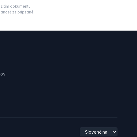
užitím dokumentu
dnosť za prípadné
jov