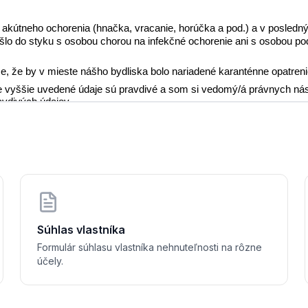
akútneho ochorenia (hnačka, vracanie, horúčka a pod.) a v posledn
šlo do styku s osobou chorou na infekčné ochorenie ani s osobou po
e, že by v mieste nášho bydliska bolo nariadené karanténne opatreni
e vyššie uvedené údaje sú pravdivé a som si vedomý/á právnych ná
avdivých údajov.
........
   dňa 
............................
....................................
Súhlas vlastníka
ný zástupca
Formulár súhlasu vlastníka nehnuteľnosti na rôzne
účely.