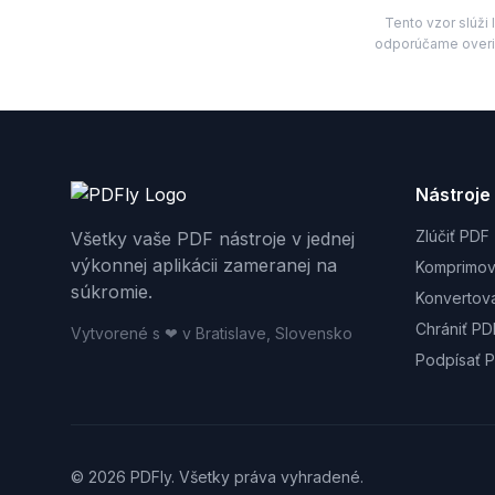
Tento vzor slúž
odporúčame overi
Nástroje
Zlúčiť PDF
Všetky vaše PDF nástroje v jednej
výkonnej aplikácii zameranej na
Komprimov
súkromie.
Konvertov
Chrániť PD
Vytvorené s ❤ v Bratislave, Slovensko
Podpísať 
© 2026 PDFly. Všetky práva vyhradené.