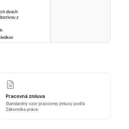
ých dvoch 
dozrivou z 
e.
sledkov 
Pracovná zmluva
Štandardný vzor pracovnej zmluvy podľa
Zákonníka práce.