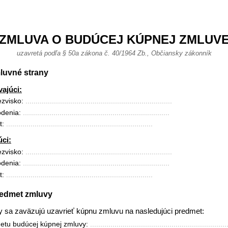
ZMLUVA O BUDÚCEJ KÚPNEJ ZMLUV
uzavretá podľa § 50a zákona č. 40/1964 Zb., Občiansky zákonník
mluvné strany
ajúci:
zvisko: 
........................................................................
denia: 
........................................................................
: 
........................................................................
ci:
zvisko: 
........................................................................
denia: 
........................................................................
: 
........................................................................
Predmet zmluvy
 sa zaväzujú uzavrieť kúpnu zmluvu na nasledujúci predmet:
etu budúcej kúpnej zmluvy: 
...................................................................