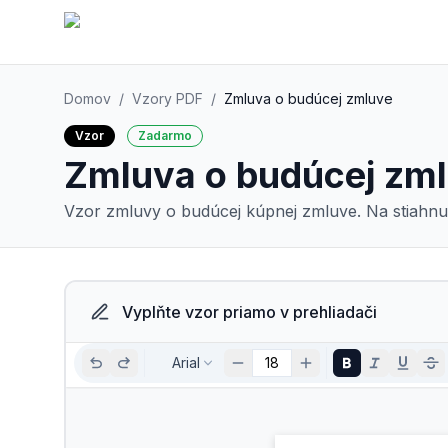
Domov
/
Vzory PDF
/
Zmluva o budúcej zmluve
Vzor
Zadarmo
Zmluva o budúcej zm
Vzor zmluvy o budúcej kúpnej zmluve.
Na stiahnu
Vyplňte vzor priamo v prehliadači
Arial
18