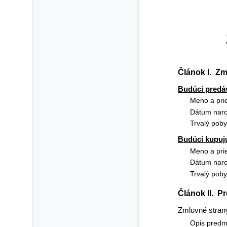
Článok I.  Z
Budúci predáv
Meno a prie
Dátum naro
Trvalý pobyt
Budúci kupujú
Meno a prie
Dátum naro
Trvalý pobyt
Článok II.  
Zmluvné strany
Opis predm