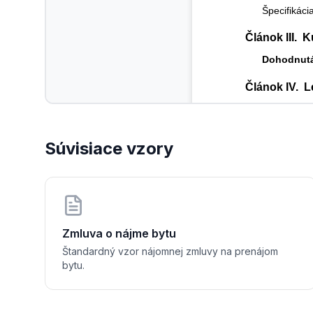
Špecifikácia
Článok III. 
Dohodnutá
Článok IV.  
Kúpna zmluva 
Ak kúpna zmlu
uzavretie zmlu
Súvisiace vzory
Článok V.  Z
•  ☐  Budúci
•  ☐  Zálo
Článok VI.  
Zmluva o nájme bytu
Štandardný vzor nájomnej zmluvy na prenájom
Zmluva je vyh
bytu.
V 
....................