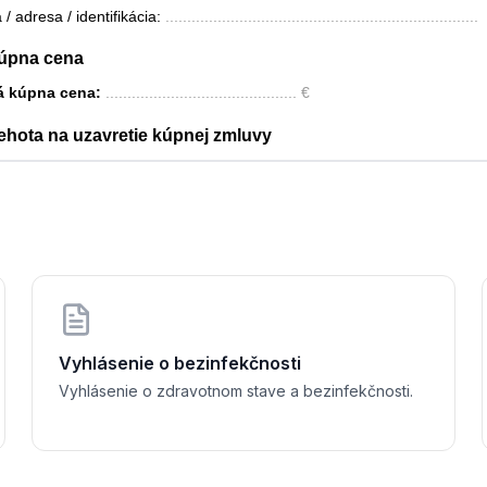
 / adresa / identifikácia: 
........................................................................
 Kúpna cena
 kúpna cena: 
............................................ €
Lehota na uzavretie kúpnej zmluvy
bude uzavretá najneskôr do: 
............................................
va nebude uzavretá v uvedenej lehote, môže oprávnená strana poža
vy súdnou cestou do jedného roka.
áloha
 kupujúci zloží zálohu vo výške ........... € do ........... dní od podpisu
ha sa nedojednáva
Záverečné ustanovenia
Vyhlásenie o bezinfekčnosti
Vyhlásenie o zdravotnom stave a bezinfekčnosti.
otovená v dvoch rovnopisoch.
........
   dňa 
............................