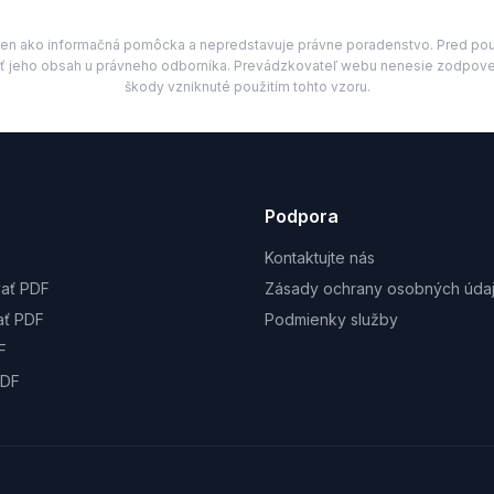
i len ako informačná pomôcka a nepredstavuje právne poradenstvo. Pred po
ť jeho obsah u právneho odborníka. Prevádzkovateľ webu nenesie zodpove
....................                    ............................................
škody vzniknuté použitím tohto vzoru.
 predávajúci
Budúci kupujúci
Podpora
Kontaktujte nás
ať PDF
Zásady ochrany osobných úda
ať PDF
Podmienky služby
F
PDF