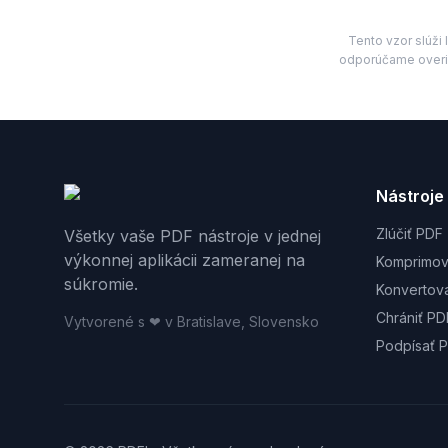
Tento vzor slúž
odporúčame overi
........................
            Budúci
Nástroje
Zlúčiť PDF
Všetky vaše PDF nástroje v jednej
výkonnej aplikácii zameranej na
Komprimov
súkromie.
Konvertov
Chrániť PD
Vytvorené s ❤ v Bratislave, Slovensko
Podpísať 