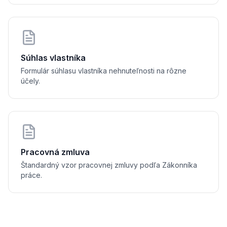
Doba nájmu
dnáva na dobu:
............................ do ............................
 s účinnosťou od ............................
Súhlas vlastníka
ájomné a úhrady za služby
Formulár súhlasu vlastníka nehnuteľnosti na rôzne
 sa dohodli na nasledujúcich platbách:
účely.
ájomné: 
........................................................................
Pracovná zmluva
Štandardný vzor pracovnej zmluvy podľa Zákonníka
práce.
lužby (energie, voda, teplo): 
..................................................................
sačná platba: 
........................................................................
hy na služby sú splatné vždy najneskôr do 15. dňa príslušného kal
t prenajímateľa: