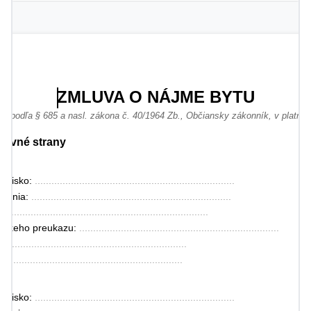
ZMLUVA O NÁJME BYTU
tá podľa § 685 a nasl. zákona č. 40/1964 Zb., Občiansky zákonník, v platno
mluvné strany
zvisko: 
........................................................................
denia: 
........................................................................
: 
........................................................................
anskeho preukazu: 
........................................................................
....................................................................
..................................................................
zvisko: 
........................................................................