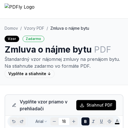
Domov
/
Vzory PDF
/
Zmluva o nájme bytu
Vzor
Zadarmo
Zmluva o nájme bytu
PDF
Štandardný vzor nájomnej zmluvy na prenájom bytu.
Na stiahnutie zadarmo vo formáte PDF.
Vyplňte a stiahnite ↓
Vyplňte vzor priamo v
Stiahnuť PDF
prehliadači
Arial
18