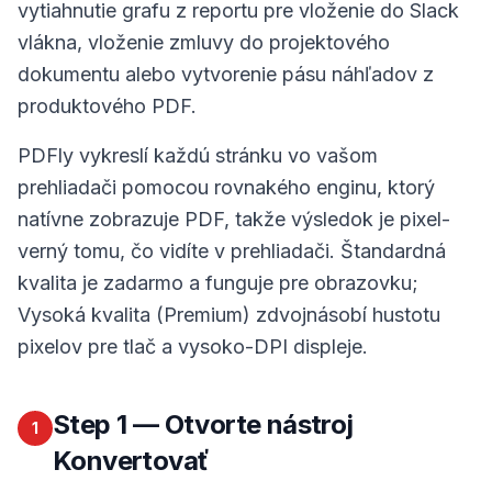
vytiahnutie grafu z reportu pre vloženie do Slack
vlákna, vloženie zmluvy do projektového
dokumentu alebo vytvorenie pásu náhľadov z
produktového PDF.
PDFly vykreslí každú stránku vo vašom
prehliadači pomocou rovnakého enginu, ktorý
natívne zobrazuje PDF, takže výsledok je pixel-
verný tomu, čo vidíte v prehliadači. Štandardná
kvalita je zadarmo a funguje pre obrazovku;
Vysoká kvalita (Premium) zdvojnásobí hustotu
pixelov pre tlač a vysoko-DPI displeje.
Step
1
— Otvorte nástroj
1
Konvertovať