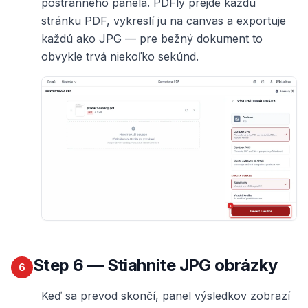
postranného panela. PDFly prejde každú
stránku PDF, vykreslí ju na canvas a exportuje
každú ako JPG — pre bežný dokument to
obvykle trvá niekoľko sekúnd.
Step
6
— Stiahnite JPG obrázky
6
Keď sa prevod skončí, panel výsledkov zobrazí