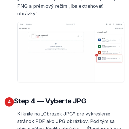
PNG a prémiový režim „Iba extrahovať
obrázky".
Step
4
— Vyberte JPG
4
Kliknite na „Obrázek JPG" pre vykreslenie
stránok PDF ako JPG obrázkov. Pod tým sa
objaví výber Kvality obrázka — Štandardná pre