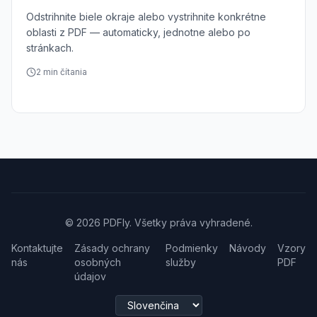
Odstrihnite biele okraje alebo vystrihnite konkrétne
oblasti z PDF — automaticky, jednotne alebo po
stránkach.
2
min čítania
© 2026 PDFly. Všetky práva vyhradené.
Kontaktujte
Zásady ochrany
Podmienky
Návody
Vzory
nás
osobných
služby
PDF
údajov