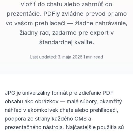
vložiť do chatu alebo zahrnúť do
prezentácie. PDFly zvládne prevod priamo
vo vašom prehliadači — žiadne nahrávanie,
žiadny rad, zadarmo pre export v
štandardnej kvalite.
Last updated
:
3. mája 2026
·
1
min read
JPG je univerzálny formát pre zdieľanie PDF
obsahu ako obrázkov — malé súbory, okamžitý
náhľad v akomkoľvek chate alebo prehliadači,
podpora zo strany každého CMS a
prezentačného nástroja. Najčastejšie použitia sú