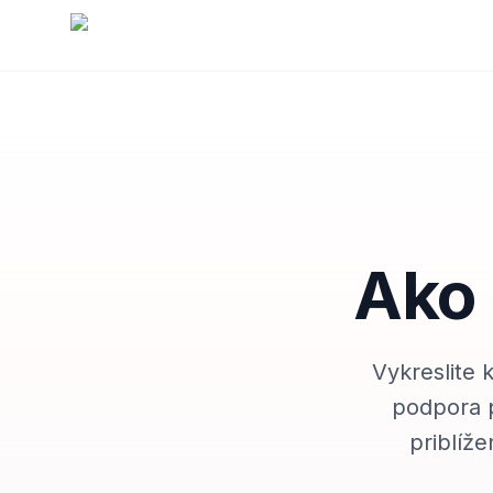
Ako 
Vykreslite 
podpora p
priblíž