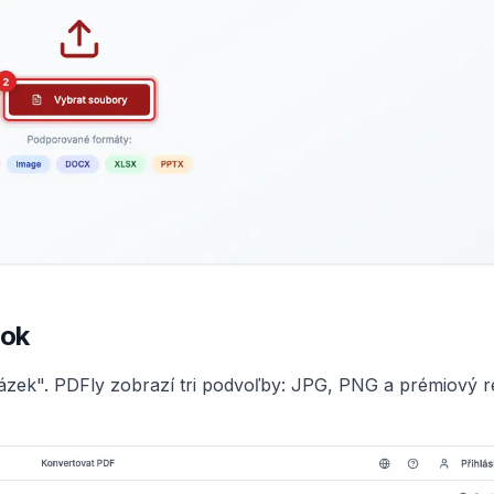
zok
rázek". PDFly zobrazí tri podvoľby: JPG, PNG a prémiový 