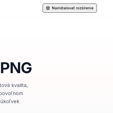
Nainštalovať rozšírenie
o PNG
ová kvalita,
ľubovoľnom
kúkoľvek