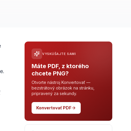
e
VYSKÚŠAJTE SAMI
Máte PDF, z ktorého
e.
chcete PNG?
Otvorte nástroj Konvertovať —
bezstrátový obrázok na stránku,
ť
pripravený za sekundy.
Konvertovať PDF