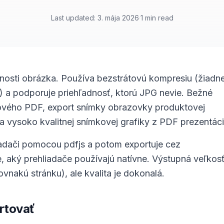
Last updated
:
3. mája 2026
·
1
min read
rnosti obrázka. Používa bezstrátovú kompresiu (žiadn
) a podporuje priehľadnosť, ktorú JPG nevie. Bežné
ndového PDF, export snímky obrazovky produktovej
a vysoko kvalitnej snímkovej grafiky z PDF prezentáci
iadači pomocou pdfjs a potom exportuje cez
, aký prehliadače používajú natívne. Výstupná veľkos
vnakú stránku), ale kvalita je dokonalá.
rtovať