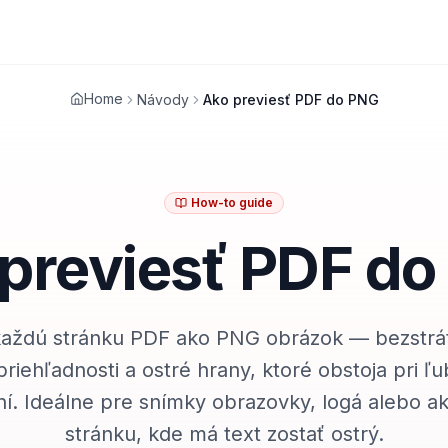
Home
Návody
Ako previesť PDF do PNG
How-to guide
previesť PDF d
každú stránku PDF ako PNG obrázok — bezstrát
riehľadnosti a ostré hrany, ktoré obstoja pri 
ení. Ideálne pre snímky obrazovky, logá alebo a
stránku, kde má text zostať ostrý.