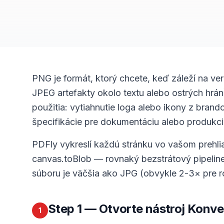
PNG je formát, ktorý chcete, keď záleží na ve
JPEG artefakty okolo textu alebo ostrých hrán
použitia: vytiahnutie loga alebo ikony z bra
špecifikácie pre dokumentáciu alebo produkci
PDFly vykreslí každú stránku vo vašom prehl
canvas.toBlob — rovnaký bezstrátový pipeline
súboru je väčšia ako JPG (obvykle 2-3× pre ro
Step
1
— Otvorte nástroj Konve
1