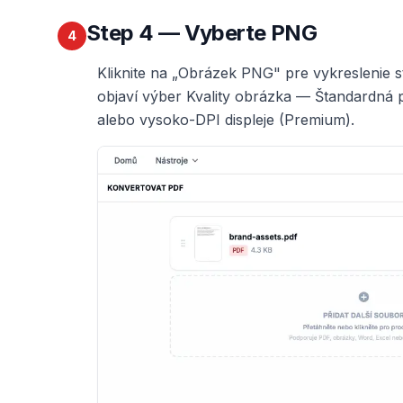
Step
4
— Vyberte PNG
4
Kliknite na „Obrázek PNG" pre vykreslenie
objaví výber Kvality obrázka — Štandardná p
alebo vysoko-DPI displeje (Premium).