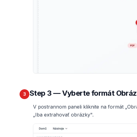
Step
3
— Vyberte formát Obrá
3
V postrannom paneli kliknite na formát „Ob
„Iba extrahovať obrázky".